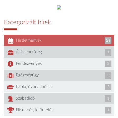
Kategorizált hírek
Hirdetmények
21
Álláslehetőség
1
Rendezvények
2
Egészségügy
5
Iskola, óvoda, bölcsi
2
Szabadidő
1
Elismerés, kitüntetés
1