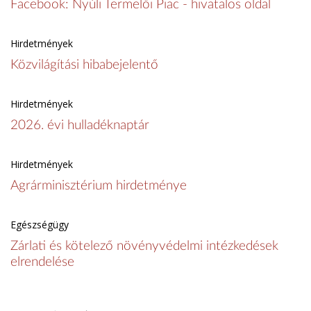
Facebook: Nyúli Termelői Piac - hivatalos oldal
Hirdetmények
Közvilágítási hibabejelentő
Hirdetmények
2026. évi hulladéknaptár
Hirdetmények
Agrárminisztérium hirdetménye
Egészségügy
Zárlati és kötelező növényvédelmi intézkedések
elrendelése