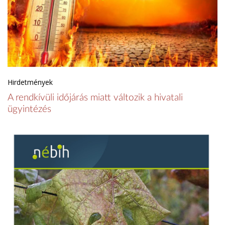
Hirdetmények
A rendkívüli időjárás miatt változik a hivatali
ügyintézés