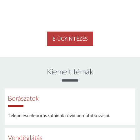
E-ügyintézés
Kattintson az alábbi linkre az e-ügyintézéshez eléréshez.
E-ÜGYINTÉZÉS
Kiemelt témák
Borászatok
Településünk borászatainak rövid bemutatkozásai.
Vendéglátás