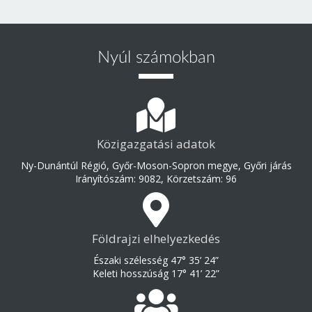
Nyúl számokban
Közigazgatási adatok
Ny-Dunántúl Régió, Győr-Moson-Sopron megye, Győri járás
Irányítószám: 9082, Körzetszám: 96
Földrajzi elhelyezkedés
Északi szélesség 47° 35’ 24”
Keleti hosszúság 17° 41’ 22”