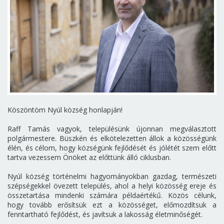
Köszöntöm Nyúl község honlapján!
Raff Tamás vagyok, településünk újonnan megválasztott
polgármestere. Büszkén és elkötelezetten állok a közösségünk
élén, és célom, hogy községünk fejlődését és jólétét szem előtt
tartva vezessem Önöket az előttünk álló ciklusban.
Nyúl község történelmi hagyományokban gazdag, természeti
szépségekkel övezett település, ahol a helyi közösség ereje és
összetartása mindenki számára példaértékű. Közös célunk,
hogy tovább erősítsük ezt a közösséget, előmozdítsuk a
fenntartható fejlődést, és javítsuk a lakosság életminőségét.