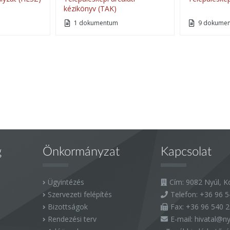
kézikönyv (TAK)
1 dokumentum
9 dokume
g
Önkormányzat
Kapcsolat
Ügyintézés
Cím: 9082 Nyúl, Ko
Szervezeti felépítés
Telefon:
+36 96 5
Bizottságok
Fax:
+36 96 540 
Rendezési terv
E-mail:
hivatal@ny