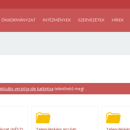
ÖNKORMÁNYZAT
INTÉZMÉNYEK
SZERVEZETEK
HÍREK
aktuális verziója ide kattintva
tekinthető meg!
ályzat (HÉSZ)
Településképi arculati
Településkép