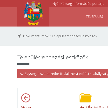
Nyúl Község információs portálja
TELEPÜLÉS
Dokumentumok
/
Településrendezési eszközök
Településrendezési eszközök
Az Egységes szerkezetbe foglalt helyi építési szabályzat
Vissza
Helyi Építési Szab