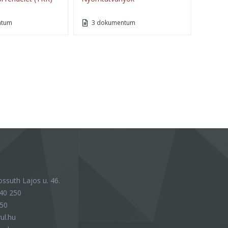
ntum
3 dokumentum
ssuth Lajos u. 46.
40 250
250
ul.hu