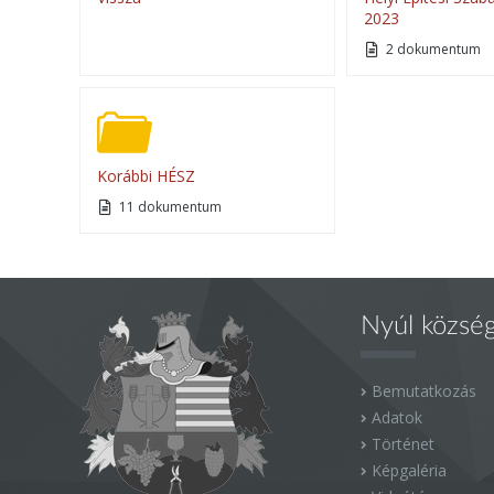
2023
2 dokumentum
Korábbi HÉSZ
11 dokumentum
Nyúl közsé
Bemutatkozás
Adatok
Történet
Képgaléria