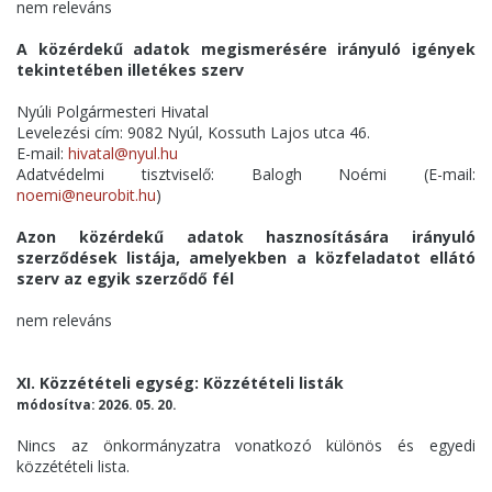
nem releváns
A közérdekű adatok megismerésére irányuló igények
tekintetében illetékes szerv
Nyúli Polgármesteri Hivatal
Levelezési cím: 9082 Nyúl, Kossuth Lajos utca 46.
E-mail:
hivatal@nyul.hu
Adatvédelmi tisztviselő: Balogh Noémi (E-mail:
noemi@neurobit.hu
)
Azon közérdekű adatok hasznosítására irányuló
szerződések listája, amelyekben a közfeladatot ellátó
szerv az egyik szerződő fél
nem releváns
XI. Közzétételi egység: Közzétételi listák
módosítva: 2026. 05. 20.
Nincs az önkormányzatra vonatkozó különös és egyedi
közzétételi lista.