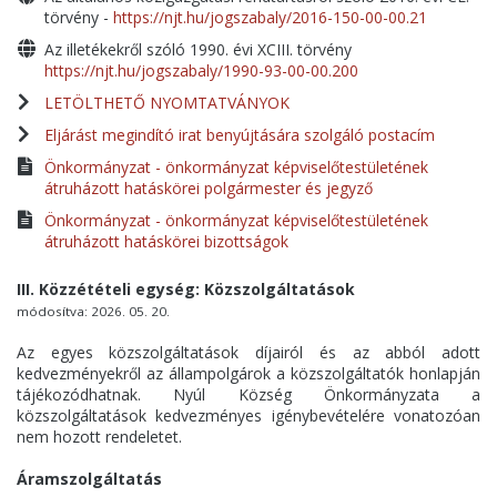
törvény -
https://njt.hu/jogszabaly/2016-150-00-00.21
Az illetékekről szóló 1990. évi XCIII. törvény
https://njt.hu/jogszabaly/1990-93-00-00.200
LETÖLTHETŐ NYOMTATVÁNYOK
Eljárást megindító irat benyújtására szolgáló postacím
Önkormányzat - önkormányzat képviselőtestületének
átruházott hatáskörei polgármester és jegyző
Önkormányzat - önkormányzat képviselőtestületének
átruházott hatáskörei bizottságok
III. Közzétételi egység: Közszolgáltatások
módosítva: 2026. 05. 20.
Az egyes közszolgáltatások díjairól és az abból adott
kedvezményekről az állampolgárok a közszolgáltatók honlapján
tájékozódhatnak. Nyúl Község Önkormányzata a
közszolgáltatások kedvezményes igénybevételére vonatozóan
nem hozott rendeletet.
Áramszolgáltatás