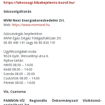
https://lakossagi.hibabejelento.kozvil.hu/
Gázszolgáltatás
MVM Next Energiakereskedelmi Zrt.
Web:
https://www.mvmnext.hu
Gázszivárgás bejelentése:
MVM Égáz-Dégáz Földgázhálózati Zrt.
06 80 440 141 vagy 06 80 820 141
Ügyfélszolgálati iroda:
9024 Győr, Wesselényi utca 6.
Nyitva tartás:
Hétfő 08.00 – 14.00
Kedd 08.00 – 14.00
Szerda 08.00 – 20.00
Csütörtök 08.00 – 14.00
Péntek 08.00 – 14.00
Víz, Csatorna
PANNON-VÍZ Regionális Önkormányzati Víziközmű-
szolgáltató Zrt.