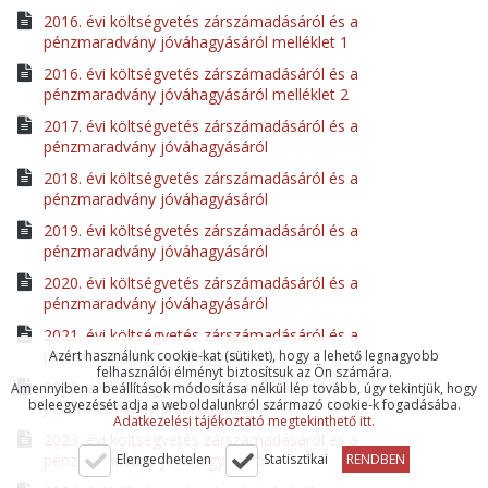
2016. évi költségvetés zárszámadásáról és a
pénzmaradvány jóváhagyásáról melléklet 1
2016. évi költségvetés zárszámadásáról és a
pénzmaradvány jóváhagyásáról melléklet 2
2017. évi költségvetés zárszámadásáról és a
pénzmaradvány jóváhagyásáról
2018. évi költségvetés zárszámadásáról és a
pénzmaradvány jóváhagyásáról
2019. évi költségvetés zárszámadásáról és a
pénzmaradvány jóváhagyásáról
2020. évi költségvetés zárszámadásáról és a
pénzmaradvány jóváhagyásáról
2021. évi költségvetés zárszámadásáról és a
pénzmaradvány jóváhagyásáról
Azért használunk cookie-kat (sütiket), hogy a lehető legnagyobb
felhasználói élményt biztosítsuk az Ön számára.
2022. évi költségvetés zárszámadásáról és a
Amennyiben a beállítások módosítása nélkül lép tovább, úgy tekintjük, hogy
beleegyezését adja a weboldalunkról származó cookie-k fogadásába.
pénzmaradvány jóváhagyásáról
Adatkezelési tájékoztató megtekinthető itt.
2023. évi költségvetés zárszámadásáról és a
pénzmaradvány jóváhagyásáról
Elengedhetelen
Statisztikai