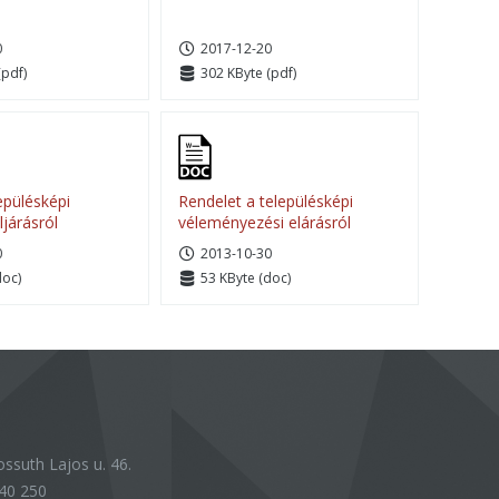
0
2017-12-20
(pdf)
302 KByte (pdf)
epülésképi
Rendelet a településképi
ljárásról
véleményezési elárásról
0
2013-10-30
doc)
53 KByte (doc)
ssuth Lajos u. 46.
40 250