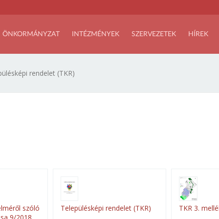
ÖNKORMÁNYZAT
INTÉZMÉNYEK
SZERVEZETEK
HÍREK
pülésképi rendelet (TKR)
lméről szóló
Településképi rendelet (TKR)
TKR 3. mellé
sa 9/2018.