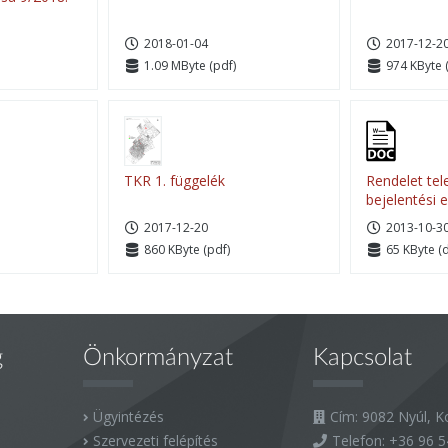
2018-01-04
2017-12-2
1.09 MByte (pdf)
974 KByte 
TKR 1. függelék
Rendelet tel
bejelentési e
2017-12-20
2013-10-3
860 KByte (pdf)
65 KByte (
g
Önkormányzat
Kapcsolat
Ügyintézés
Cím: 9082 Nyúl, Ko
Szervezeti felépítés
Telefon:
+36 96 5