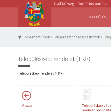
Nyúl Község információs portálja
TELEPÜLÉS
Dokumentumok
/
Településrendezési eszközök
/
Tele
Településképi rendelet (TKR)
Településképi rendelet (TKR)
Vissza
Településkép véde
rendelet módositá