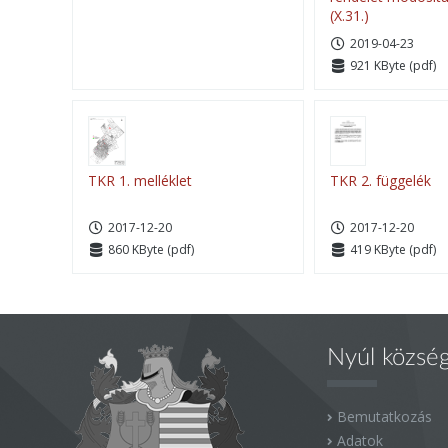
(X.31.)
2019-04-23
921 KByte (pdf)
TKR 1. melléklet
TKR 2. függelék
2017-12-20
2017-12-20
860 KByte (pdf)
419 KByte (pdf)
Nyúl közsé
Bemutatkozás
Adatok